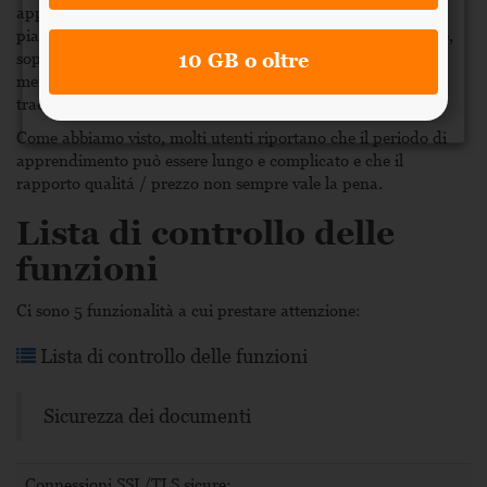
apprezzano il supporto clienti e la facilitá d’uso. La
piattaforma é intuitiva e la gestione dei documenti é efficace,
soprattutto i filtri di ricerca. Un altro punto di forza
10 GB o oltre
menzionato spesso nelle
recensioni Drooms
sono le
traduzioni e gli strumenti di Q&A.
Come abbiamo visto, molti utenti riportano che il periodo di
apprendimento può essere lungo e complicato e che il
rapporto qualitá / prezzo non sempre vale la pena.
Lista di controllo delle
funzioni
0%
conformità
Ci sono 5 funzionalità a cui prestare attenzione:
Visita il sito web
Lista di controllo delle funzioni
0%
conformità
Sicurezza dei documenti
Vedi profilo
%
0
Connessioni SSL/TLS sicure;