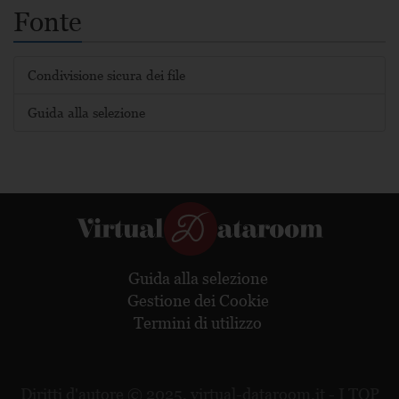
c’è l’abbonamento Enterprise, illimitato, ma per avere un
condizioni del piano Drooms Flex. Per iniziare, basta
Fonte
preventivo serve contattare il servizio clienti.
registrare il proprio account sulla piattaforma.
Condivisione sicura dei file
Guida alla selezione
Guida alla selezione
Gestione dei Cookie
Termini di utilizzo
Diritti d'autore © 2025,
virtual-dataroom.it
- I TOP