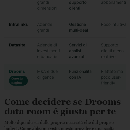
grandi
supporto
abbonamenti
dimensioni
clienti
Intralinks
Aziende
Gestione
Poco intuitiva
grandi
multi-deal
Datasite
Aziende di
Servizi di
Supporto
investimenti
analisi
clienti meno
e bancarie
avanzati
reattivo
Drooms
M&A e due
Funzionalità
Piattaforma
diligence
con IA
poco user-
Questa
friendly
pagina
Come decidere se Drooms
data room é giusta per te
Molto dipende sia dalle proprie necessitá che dal proprio
budget. Come abbiamo visto, questo provider é una scelta