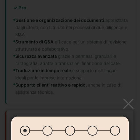
✓ Pro
Gestione e organizzazione dei documenti
apprezzata
dagli utenti, con filtri utili nei processi di due diligence e
M&A.
Strumento di Q&A
efficace per un sistema di revisione
strutturato e collaborativo.
Sicurezza avanzata
grazie a permessi granulari e
crittografia, adatta a transazioni finanziarie delicate.
Traduzione in tempo reale
e supporto multilingue
ideali per le imprese internazionali.
Supporto clienti reattivo e rapido,
anche in caso di
assistenza tecnica.
✕ Contro
Gestione avanzata poco intuitiva,
secondo le