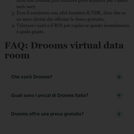
dato che Drooms può risultare poco intuitiva per i meno
tech-savy;
Fare il confronto con altri fornitori di VDR, dato che ce
ne sono alcuni che offrono la demo gratuita;
Valutare i costi e il ROI per capire se questo investimento
é quelo giusto.
FAQ: Drooms virtual data
room
Che cos’è Drooms?
Si tratta di una virtual data room, una stanza virtuale, che
Quali sono i prezzi di Drooms Italia?
permette di gestire documenti e file sensibili e privati.
Ideale per i processi di M&A, due diligence e per
Questo provider offre diversi piani di abbonamento.
Drooms offre una prova gratuita?
transazioni finanziarie come quelle immobiliari, Drooms è
Drooms Flex è quello base, con utenti e GB limitati, e con
una VDR affidabile e sicura.
un piano di pagamento che varia in base al consumo. Poi
Sì, la prova gratuita dura 30 giorni ed ha le stesse