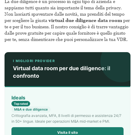
La due diligence è un processo in ogni tipo di azienda e
sappiamo tutti quanto sia importante il tema della privacy.
Non lasciarti spaventare dalle novità, ma prenditi del tempo
per scegliere la giusta
virtual due diligence data room
per
te e per il tuo business. Il nostro consiglio è di trarre vantaggio
dalle prove gratuite per capire quale fornitore è quello giusto
per te, senza dimenticare che puoi personalizzare la tua VDR.
I MIGLIORI PROVIDER
Virtual data room per due diligence: il
confronto
Ideals
Top rated
M&A e due diligence
Crittografia avanzata, MFA, 8 livelli di permesso e assistenza 24/7
in 50+ lingue. Ideale per operazioni M&A mid-market e PMI.
Visita il sito