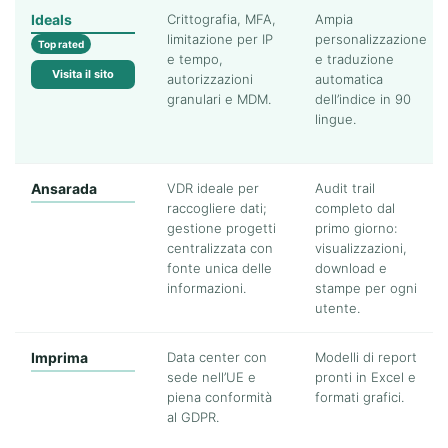
Ideals
Crittografia, MFA,
Ampia
limitazione per IP
personalizzazione
Top rated
e tempo,
e traduzione
Visita il sito
autorizzazioni
automatica
granulari e MDM.
dell’indice in 90
lingue.
Ansarada
VDR ideale per
Audit trail
raccogliere dati;
completo dal
gestione progetti
primo giorno:
centralizzata con
visualizzazioni,
fonte unica delle
download e
informazioni.
stampe per ogni
utente.
Imprima
Data center con
Modelli di report
sede nell’UE e
pronti in Excel e
piena conformità
formati grafici.
al GDPR.