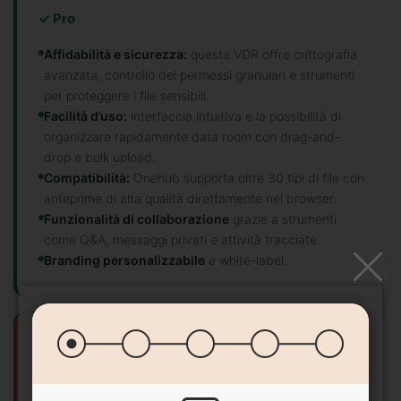
✓ Pro
Affidabilità e sicurezza:
questa VDR offre crittografia
avanzata, controllo dei permessi granulari e strumenti
per proteggere i file sensibili.
Facilità d’uso:
interfaccia intuitiva e la possibilità di
organizzare rapidamente data room con drag-and-
drop e bulk upload.
Compatibilità:
Onehub supporta oltre 30 tipi di file con
anteprime di alta qualità direttamente nel browser.
Funzionalità di collaborazione
grazie a strumenti
come Q&A, messaggi privati e attività tracciate.
Branding personalizzabile
e white-label.
✕ Contro
Alcune
Onehub recensioni
segnalano che l’interfaccia