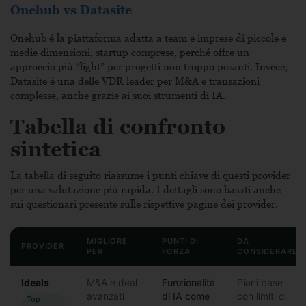
Onehub vs Datasite
Onehub é la piattaforma adatta a team e imprese di piccole e
medie dimensioni, startup comprese, perché offre un
approccio più “light” per progetti non troppo pesanti. Invece,
Datasite é una delle VDR leader per M&A e transazioni
complesse, anche grazie ai suoi strumenti di IA.
Tabella di confronto
sintetica
La tabella di seguito riassume i punti chiave di questi provider
per una valutazione più rapida. I dettagli sono basati anche
sui questionari presente sulle rispettive pagine dei provider.
MIGLIORE
PUNTI DI
DA
PROVIDER
PER
FORZA
CONSIDERARE
Ideals
M&A e deal
Funzionalità
Piani base
avanzati
di IA come
con limiti di
Top