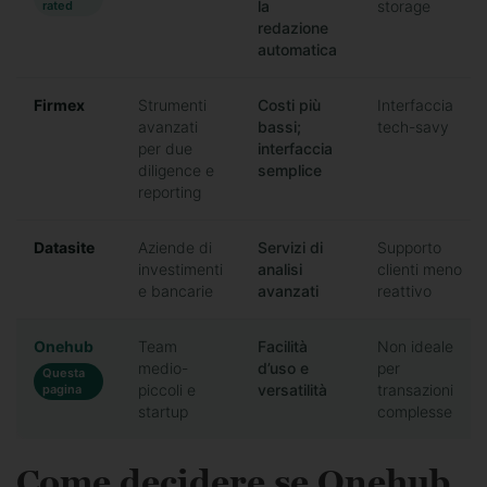
la
storage
rated
redazione
automatica
Firmex
Strumenti
Costi più
Interfaccia
avanzati
bassi;
tech-savy
per due
interfaccia
diligence e
semplice
reporting
Datasite
Aziende di
Servizi di
Supporto
investimenti
analisi
clienti meno
e bancarie
avanzati
reattivo
Onehub
Team
Facilità
Non ideale
medio-
d’uso e
per
Questa
piccoli e
versatilità
transazioni
pagina
startup
complesse
Come decidere se Onehub